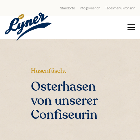
Standorte
info@lyner.ch
Tagesmenu Frohsinn
Hasenfäscht
Osterhasen
von unserer
Confiseurin