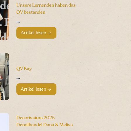
Unsere Lernenden haben das
QV bestanden
...
Artikel lesen
QV Kay
...
Artikel lesen
Decorissima 2025
Detailhandel Dana & Melisa