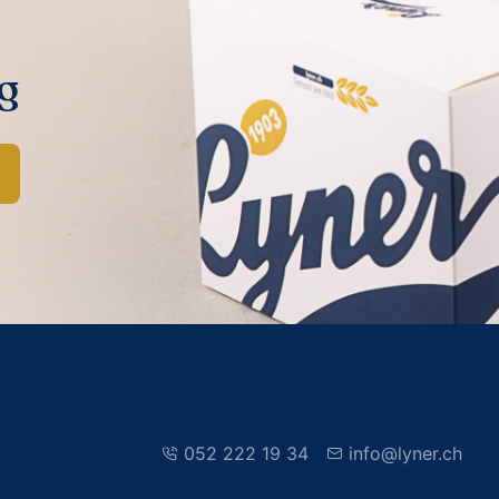
g
052 222 19 34
info@lyner.ch