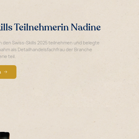
ills Teilnehmerin Nadine
n den Swiss-Skills 2025 teilnehmen und belegte
nahm als Detailhandelsfachfrau der Branche
ie teil.
n