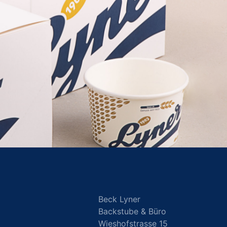
Beck Lyner
Backstube & Büro
Wieshofstrasse 15