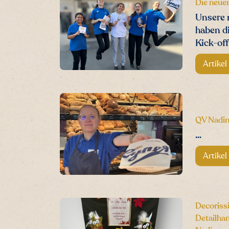
Die neuen
Unsere 
haben d
Kick-off
Artikel
QV Nadi
...
Artikel
Decoriss
Detailhan