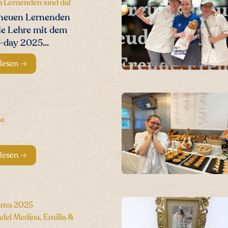
 Lernenden sind da!
neuen Lernenden
ie Lehre mit dem
-day 2025...
 lesen
ne
 lesen
ima 2025
del Medina, Emilia &