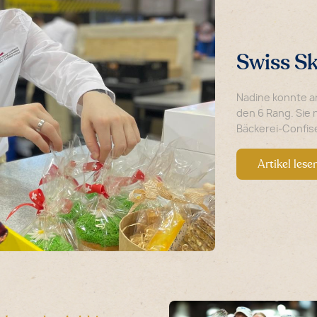
Swiss Sk
Nadine konnte a
den 6 Rang. Sie 
Bäckerei-Confiser
Artikel lese